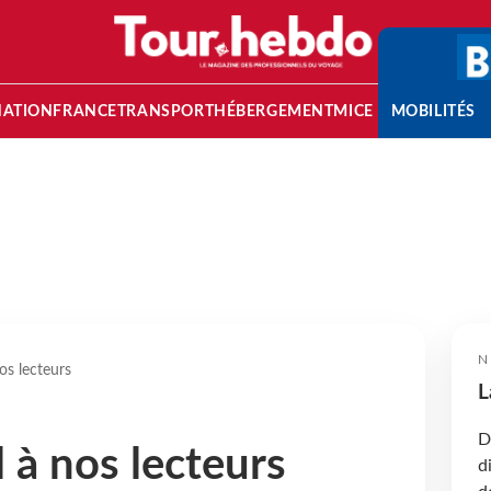
NATION
FRANCE
TRANSPORT
HÉBERGEMENT
MICE
MOBILITÉS
N
os lecteurs
L
D
 à nos lecteurs
d