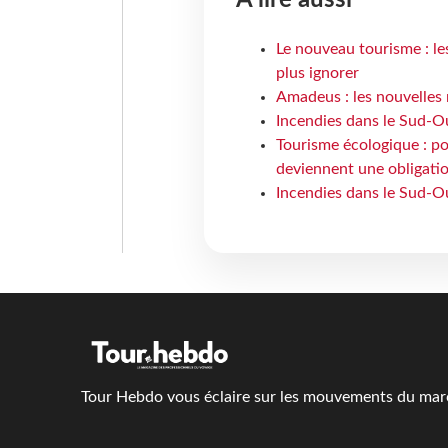
Le nouveau tourisme : le
plus ignorer
Amadeus : les nouvelles 
Incendies dans le Sud-Oue
Tourisme écologique : po
deviennent une obligatio
Incendies dans le Sud-Ou
Tour Hebdo vous éclaire sur les mouvements du march