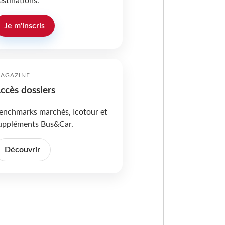
estinations.
Je m'inscris
AGAZINE
ccès dossiers
enchmarks marchés, Icotour et
uppléments Bus&Car.
Découvrir