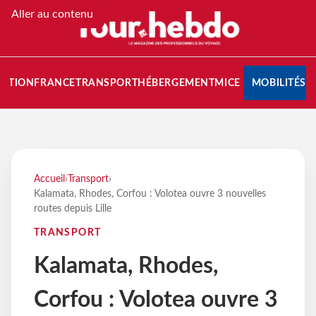
Aller au contenu
NATION
FRANCE
TRANSPORT
HÉBERGEMENT
MICE
MOBILITÉS
Accueil
›
Transport
›
Kalamata, Rhodes, Corfou : Volotea ouvre 3 nouvelles
routes depuis Lille
TRANSPORT
Kalamata, Rhodes,
Corfou : Volotea ouvre 3