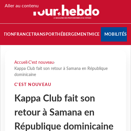
Aller au contenu
NATION
FRANCE
TRANSPORT
HÉBERGEMENT
MICE
MOBILITÉS
Accueil
›
C'est nouveau
›
Kappa Club fait son retour à Samana en République
dominicaine
C'EST NOUVEAU
Kappa Club fait son
retour à Samana en
République dominicaine