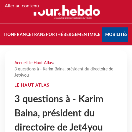
Aller au contenu
NATION
FRANCE
TRANSPORT
HÉBERGEMENT
MICE
MOBILITÉS
Accueil
›
Le Haut Atlas
›
3 questions à - Karim Baina, président du directoire de
Jet4you
LE HAUT ATLAS
3 questions à - Karim
Baina, président du
directoire de Jet4you