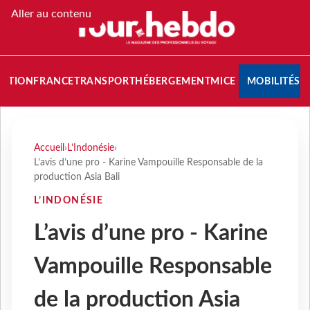
Aller au contenu
NATION
FRANCE
TRANSPORT
HÉBERGEMENT
MICE
MOBILITÉS
Accueil
›
L’Indonésie
›
L’avis d’une pro - Karine Vampouille Responsable de la
production Asia Bali
L’INDONÉSIE
L’avis d’une pro - Karine
Vampouille Responsable
de la production Asia