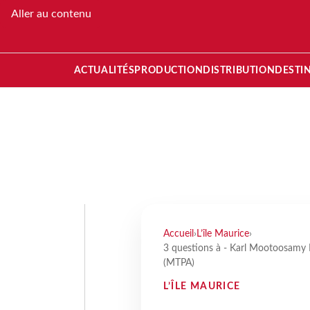
Aller au contenu
ACTUALITÉS
PRODUCTION
DISTRIBUTION
DESTI
Accueil
›
L’île Maurice
›
3 questions à - Karl Mootoosamy 
(MTPA)
L’ÎLE MAURICE