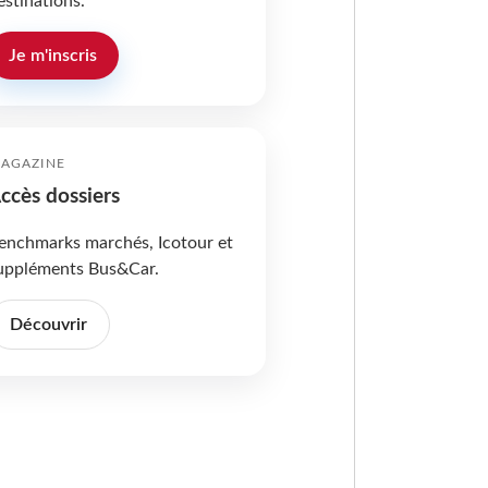
estinations.
Je m'inscris
AGAZINE
ccès dossiers
enchmarks marchés, Icotour et
uppléments Bus&Car.
Découvrir