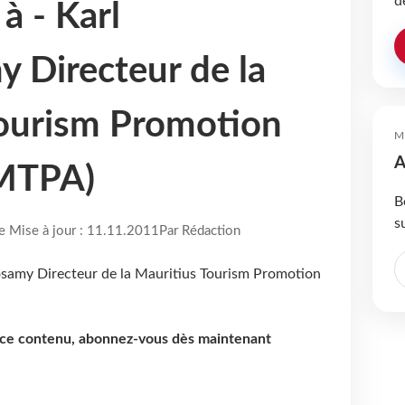
d
à - Karl
 Directeur de la
Tourism Promotion
M
A
(MTPA)
B
s
re Mise à jour : 11.11.2011
Par Rédaction
e ce contenu, abonnez-vous dès maintenant