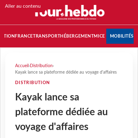
Aller au contenu
NATION
FRANCE
TRANSPORT
HÉBERGEMENT
MICE
MOBILITÉS
Accueil
›
Distribution
›
Kayak lance sa plateforme dédiée au voyage d'affaires
DISTRIBUTION
Kayak lance sa
plateforme dédiée au
voyage d'affaires