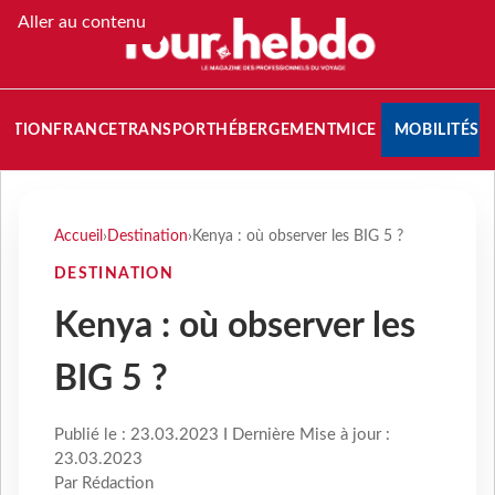
Aller au contenu
NATION
FRANCE
TRANSPORT
HÉBERGEMENT
MICE
MOBILITÉS
Accueil
›
Destination
›
Kenya : où observer les BIG 5 ?
DESTINATION
Kenya : où observer les
BIG 5 ?
Publié le : 23.03.2023 I Dernière Mise à jour :
23.03.2023
Par Rédaction