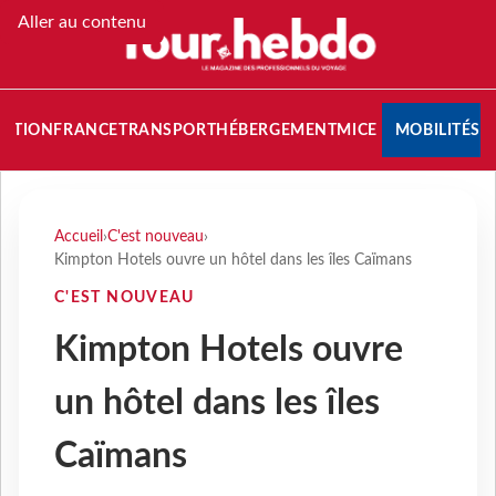
Aller au contenu
NATION
FRANCE
TRANSPORT
HÉBERGEMENT
MICE
MOBILITÉS
Accueil
›
C'est nouveau
›
Kimpton Hotels ouvre un hôtel dans les îles Caïmans
C'EST NOUVEAU
Kimpton Hotels ouvre
un hôtel dans les îles
Caïmans