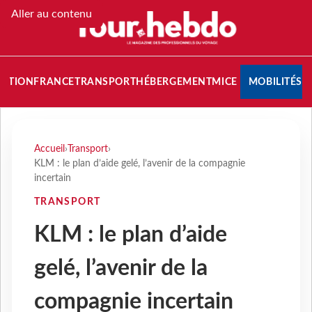
Aller au contenu
NATION
FRANCE
TRANSPORT
HÉBERGEMENT
MICE
MOBILITÉS
Accueil
›
Transport
›
KLM : le plan d’aide gelé, l’avenir de la compagnie
incertain
TRANSPORT
KLM : le plan d’aide
gelé, l’avenir de la
compagnie incertain