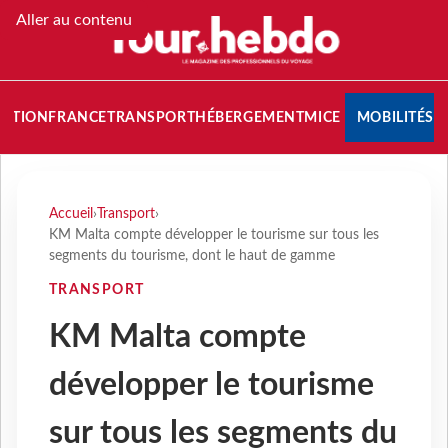
Aller au contenu
NATION
FRANCE
TRANSPORT
HÉBERGEMENT
MICE
MOBILITÉS
Accueil
›
Transport
›
KM Malta compte développer le tourisme sur tous les
segments du tourisme, dont le haut de gamme
TRANSPORT
KM Malta compte
développer le tourisme
sur tous les segments du