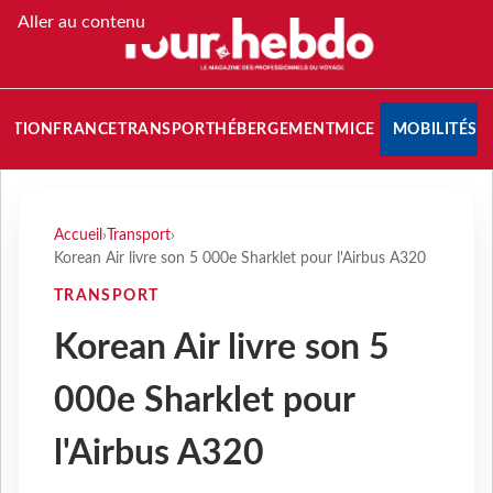
Aller au contenu
NATION
FRANCE
TRANSPORT
HÉBERGEMENT
MICE
MOBILITÉS
Accueil
›
Transport
›
Korean Air livre son 5 000e Sharklet pour l'Airbus A320
TRANSPORT
Korean Air livre son 5
000e Sharklet pour
l'Airbus A320