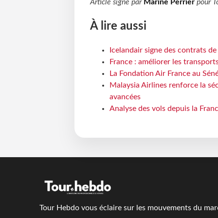
Article signé par
Marine Perrier
pour
T
À lire aussi
Icelandair signe des contrats d
France : améliorer les transport
La Fondation Air France au Séné
Malaysia Airlines renforce la s
avancées
Analyse des vols depuis la Franc
Tour Hebdo vous éclaire sur les mouvements du march