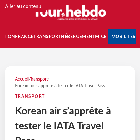
Aller au contenu
NATION
FRANCE
TRANSPORT
HÉBERGEMENT
MICE
MOBILITÉS
Accueil
›
Transport
›
Korean air s’apprête à tester le IATA Travel Pass
TRANSPORT
Korean air s’apprête à
tester le IATA Travel