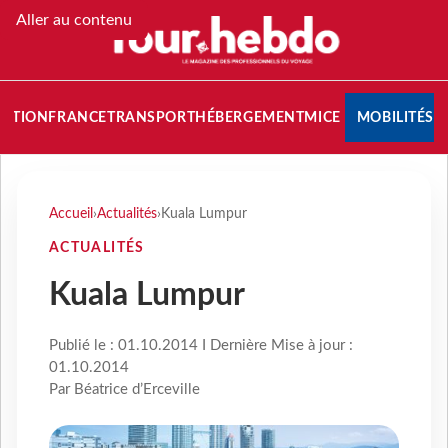
Aller au contenu
NATION
FRANCE
TRANSPORT
HÉBERGEMENT
MICE
MOBILITÉS
Accueil
›
Actualités
›
Kuala Lumpur
ACTUALITÉS
Kuala Lumpur
Publié le : 01.10.2014 I Dernière Mise à jour :
01.10.2014
Par Béatrice d’Erceville