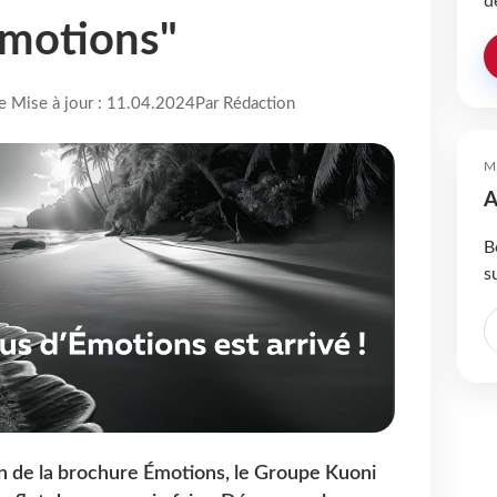
d
Émotions"
re Mise à jour : 11.04.2024
Par Rédaction
M
A
B
s
on de la brochure Émotions, le Groupe Kuoni