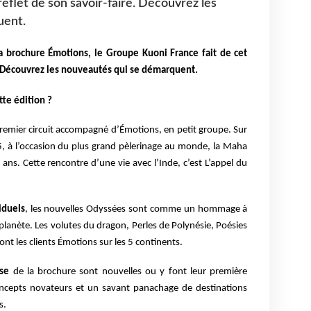
reflet de son savoir-faire. Découvrez les
uent.
la brochure Émotions,
le Groupe Kuoni France fait de cet
e. Découvrez les nouveautés qui se démarquent.
te édition ?
t premier circuit accompagné d’Émotions, en petit groupe. Sur
5, à l’occasion du plus grand pèlerinage au monde, la Maha
2 ans.
Cette rencontre d’une vie avec l’Inde, c’est L’appel du
iduels
, les nouvelles Odyssées sont comme un hommage à
 planète.
Les volutes du dragon, Perles de Polynésie, Poésies
nt les clients Émotions
sur les 5 continents.
sse
de la brochure sont nouvelles ou y font leur première
ncepts novateurs et un savant panachage de destinations
s.