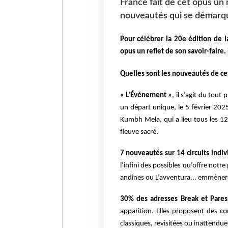
France fait de cet opus un 
nouveautés qui se démarq
Pour célébrer la 20e édition de 
opus un reflet de son savoir-fair
Quelles sont les nouveautés de cet
« L’Événement »
, il s’agit du tou
un départ unique,
le 5 février 202
Kumbh Mela, qui a lieu tous les 1
fleuve sacré.
7 nouveautés sur 14 circuits indiv
l’infini des possibles
qu’offre notre
andines ou L’avventura... emmènero
30% des adresses Break et Pare
apparition. Elles
proposent des co
classiques, revisitées ou
inattendue