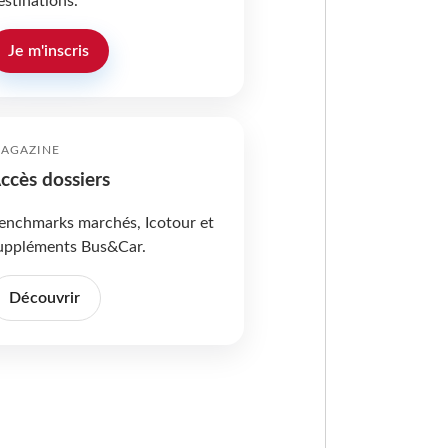
estinations.
Je m'inscris
AGAZINE
ccès dossiers
enchmarks marchés, Icotour et
uppléments Bus&Car.
Découvrir