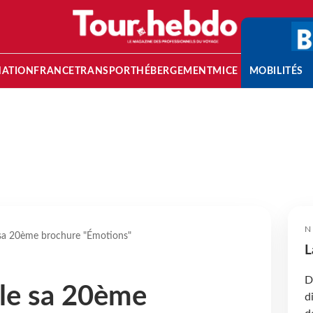
NATION
FRANCE
TRANSPORT
HÉBERGEMENT
MICE
MOBILITÉS
N
 sa 20ème brochure "Émotions"
L
D
le sa 20ème
d