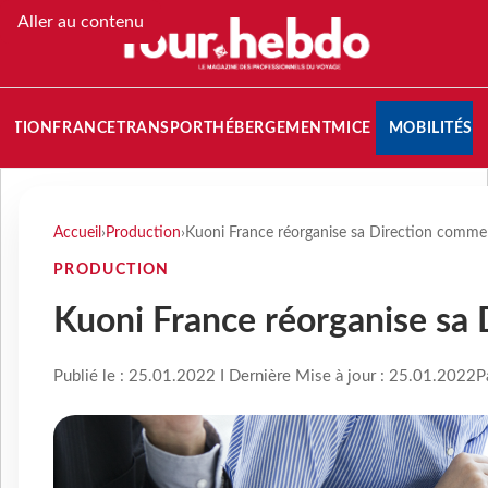
Aller au contenu
NATION
FRANCE
TRANSPORT
HÉBERGEMENT
MICE
MOBILITÉS
Accueil
›
Production
›
Kuoni France réorganise sa Direction commer
PRODUCTION
Kuoni France réorganise sa
Publié le : 25.01.2022 I Dernière Mise à jour : 25.01.2022
P