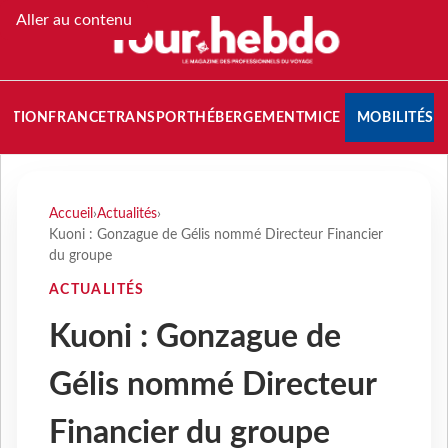
Aller au contenu
NATION
FRANCE
TRANSPORT
HÉBERGEMENT
MICE
MOBILITÉS
Accueil
›
Actualités
›
Kuoni : Gonzague de Gélis nommé Directeur Financier
du groupe
ACTUALITÉS
Kuoni : Gonzague de
Gélis nommé Directeur
Financier du groupe