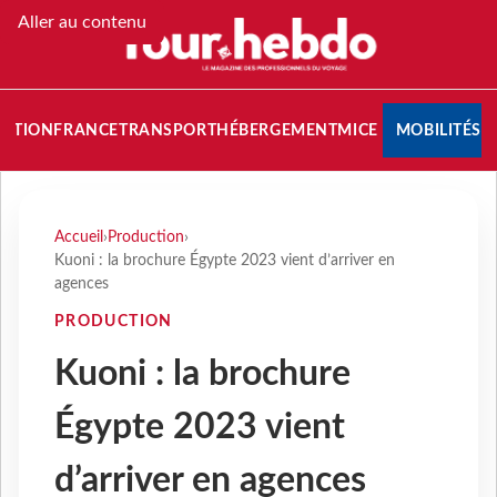
Aller au contenu
NATION
FRANCE
TRANSPORT
HÉBERGEMENT
MICE
MOBILITÉS
Accueil
›
Production
›
Kuoni : la brochure Égypte 2023 vient d’arriver en
agences
PRODUCTION
Kuoni : la brochure
Égypte 2023 vient
d’arriver en agences