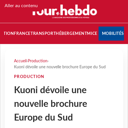
Aller au contenu
NATION
FRANCE
TRANSPORT
HÉBERGEMENT
MICE
MOBILITÉS
Accueil
›
Production
›
Kuoni dévoile une nouvelle brochure Europe du Sud
PRODUCTION
Kuoni dévoile une
nouvelle brochure
Europe du Sud