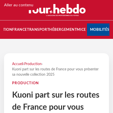
Aller au contenu
NATION
FRANCE
TRANSPORT
HÉBERGEMENT
MICE
MOBILITÉS
Accueil
›
Production
›
Kuoni part sur les routes de France pour vous présenter
sa nouvelle collection 2025
PRODUCTION
Kuoni part sur les routes
de France pour vous