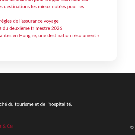
 destinations les mieux notées pour les
règles de l’assurance voyage
ts du deuxième trimestre 2026
antes en Hongrie, une destination résolument «
é du tourisme et de l'hospitalité.
s & Car
© 