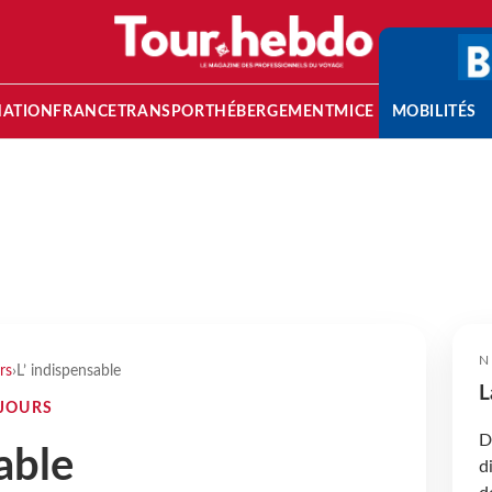
NATION
FRANCE
TRANSPORT
HÉBERGEMENT
MICE
MOBILITÉS
N
rs
›
L’ indispensable
L
ÉJOURS
D
able
d