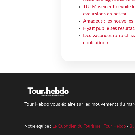
TUI Musement dévoile les
excursions en bateau
Amadeus : les nouvelles 
Hyatt publie ses résulta
Des vacances rafraîchiss
coolcation »
Tour Hebdo vous éclaire sur les mouvements du march
Notre équipe :
Le Quotidien du Tourisme
·
Tour Hebdo
·
Bu