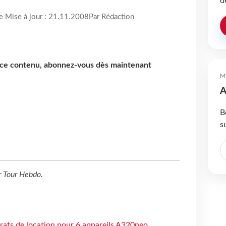
d
re Mise à jour : 21.11.2008
Par Rédaction
e ce contenu, abonnez-vous dès maintenant
M
A
B
s
r
Tour Hebdo
.
trats de location pour 6 appareils A320neo