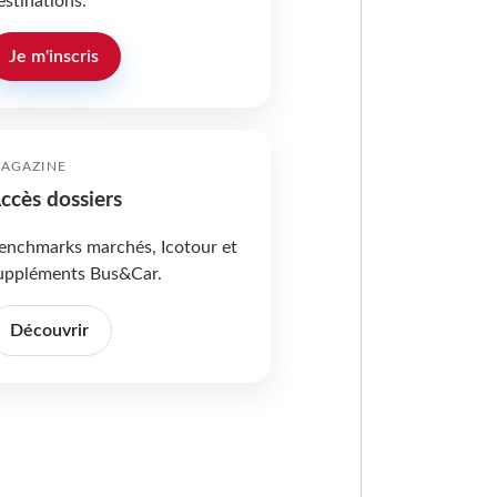
estinations.
Je m'inscris
AGAZINE
ccès dossiers
enchmarks marchés, Icotour et
uppléments Bus&Car.
Découvrir