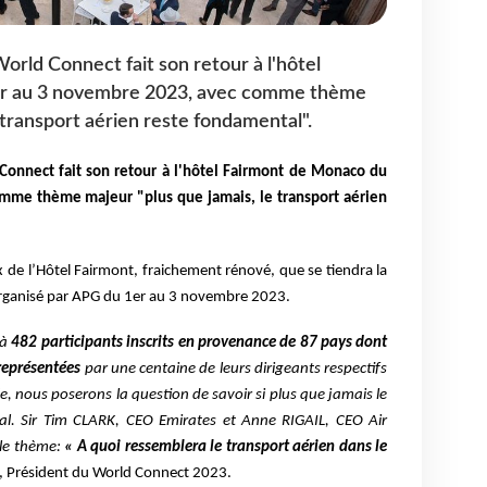
orld Connect fait son retour à l'hôtel
er au 3 novembre 2023, avec comme thème
 transport aérien reste fondamental".
Connect fait son retour à l'hôtel Fairmont de Monaco du
mme thème majeur "plus que jamais, le transport aérien
x de l’Hôtel Fairmont, fraichement rénové, que se tiendra la
rganisé par APG du 1er au 3 novembre 2023.
jà
482 participants inscrits en provenance de 87 pays dont
représentées
par une centaine de leurs dirigeants respectifs
, nous poserons la question de savoir si plus que jamais le
al. Sir Tim CLARK, CEO Emirates et Anne RIGAIL, CEO Air
le thème:
« A quoi ressemblera le transport aérien dans le
, Président du World Connect 2023.