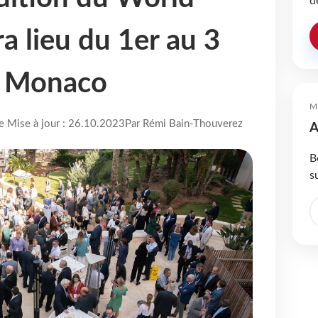
d
a lieu du 1er au 3
à Monaco
M
re Mise à jour : 26.10.2023
Par Rémi Bain-Thouverez
A
B
s