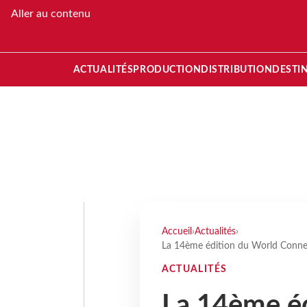
Aller au contenu
ACTUALITÉS
PRODUCTION
DISTRIBUTION
DESTI
Accueil
›
Actualités
›
La 14ème édition du World Conne
ACTUALITÉS
La 14ème é