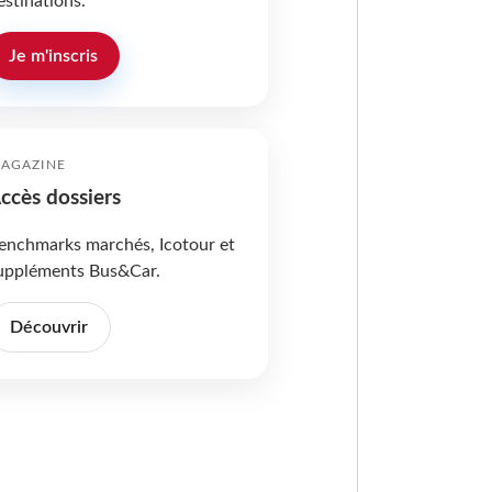
estinations.
Je m'inscris
AGAZINE
ccès dossiers
enchmarks marchés, Icotour et
uppléments Bus&Car.
Découvrir