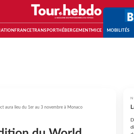
NATION
FRANCE
TRANSPORT
HÉBERGEMENT
MICE
MOBILITÉS
N
L
ct aura lieu du 1er au 3 novembre à Monaco
D
d
dition du World