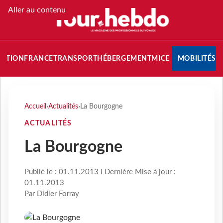
Aller au contenu
NATION
FRANCE
TRANSPORT
HÉBERGEMENT
MICE
MOBILITÉS
Accueil
›
Actualités
›
La Bourgogne
ACTUALITÉS
La Bourgogne
Publié le : 01.11.2013 I Dernière Mise à jour :
01.11.2013
Par Didier Forray