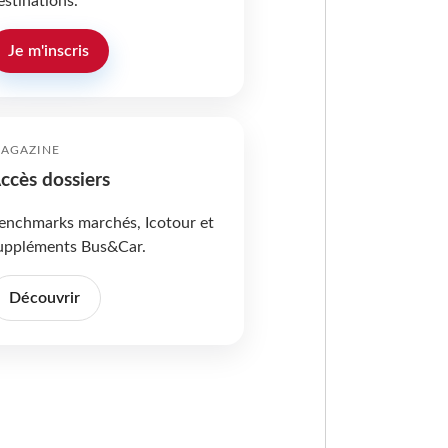
estinations.
Je m'inscris
AGAZINE
ccès dossiers
enchmarks marchés, Icotour et
uppléments Bus&Car.
Découvrir