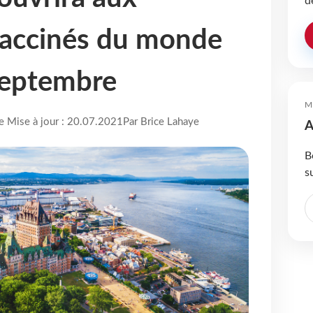
d
vaccinés du monde
 septembre
M
re Mise à jour : 20.07.2021
Par Brice Lahaye
A
B
s