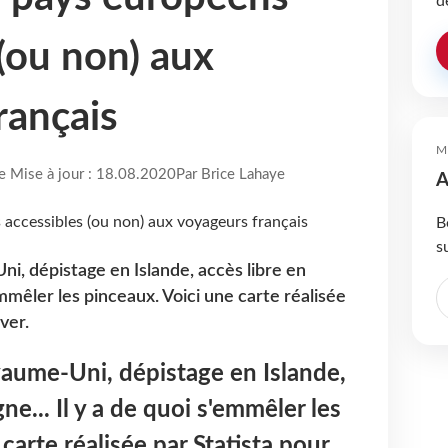
d
 (ou non) aux
rançais
M
re Mise à jour : 18.08.2020
Par Brice Lahaye
A
B
s
, dépistage en Islande, accès libre en
emmêler les pinceaux. Voici une carte réalisée
ver.
aume-Uni, dépistage en Islande,
ne... Il y a de quoi s'emmêler les
carte réalisée par Statista pour