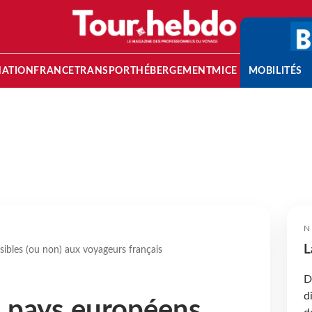
NATION
FRANCE
TRANSPORT
HÉBERGEMENT
MICE
MOBILITÉS
N
L
sibles (ou non) aux voyageurs français
D
d
s pays européens