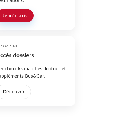
estinations.
Je m'inscris
AGAZINE
ccès dossiers
enchmarks marchés, Icotour et
uppléments Bus&Car.
Découvrir