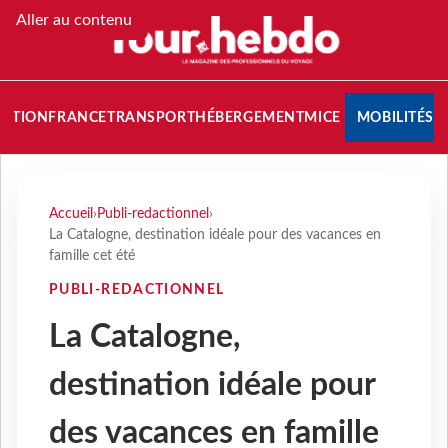
Aller au contenu
NATION
FRANCE
TRANSPORT
HÉBERGEMENT
MICE
MOBILITÉS
Accueil
›
Publi-redactionnel
›
La Catalogne, destination idéale pour des vacances en
famille cet été
PUBLI-REDACTIONNEL
La Catalogne,
destination idéale pour
des vacances en famille