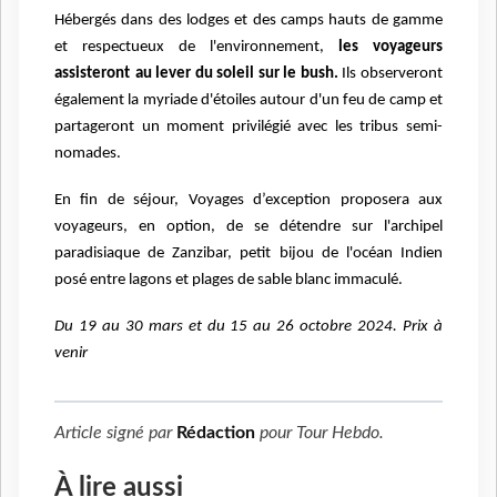
Hébergés dans des lodges et des camps hauts de gamme
et
respectueux de l'environnement,
les voyageurs
assisteront
au
lever d
u
soleil sur le bush.
Ils
observer
ont
également
la myriade d'étoiles autour d'un feu de camp
et
partageront
un moment privilégié avec les tribus semi-
nomades.
En fin de séjour, Voyages d’exception proposera aux
voyageurs, en option, de se détendre sur l'archipel
paradisiaque de Zanzibar, petit bijou de l'
o
céan Indien
posé entre lagons et plages de sable blanc immaculé.
Du 19 au 30 mars et du 15 au 26 octobre 2024. Prix à
venir
Article signé par
Rédaction
pour
Tour Hebdo
.
À lire aussi