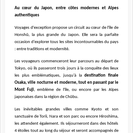
Au cœur du Japon, entre côtes modernes et Alpes
authentiques
Voyages d'exception propose un circuit au cœur de l'île de
Honshū, la plus grande du Japon.
Elle
sera la parfaite
occasion d’explorer tous les sites incontournables d
u
pays
: entre traditions et modernité.
Les voyageurs commenceront leur
parcours au départ de
Tokyo, où
ils
passer
ont
trois jours à la conquête des lieux
les plus emblématiques, jusqu’à
la
destination finale
Osaka, ville nocturne et moderne, tout en passant par le
Mont Fuji
, emblème de l'île, ou encore par les Alpes
japonaises dans la région de Chūbu.
Les inévitables grandes villes comme Kyoto et son
sanctuaire de Torii, Nara et son parc ou encore Hiroshima,
les
attendent
également
.
Ils séjourneront
dans des hôtels
4 étoiles tout au long d
u
séjour
et seront a
ccompagnés de