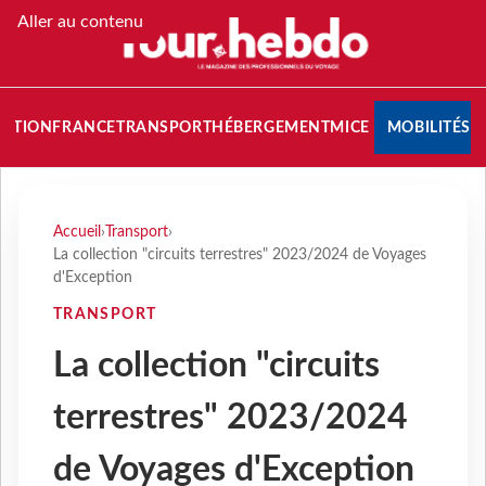
Aller au contenu
NATION
FRANCE
TRANSPORT
HÉBERGEMENT
MICE
MOBILITÉS
Accueil
›
Transport
›
La collection "circuits terrestres" 2023/2024 de Voyages
d'Exception
TRANSPORT
La collection "circuits
terrestres" 2023/2024
de Voyages d'Exception