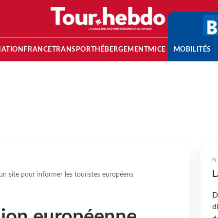
NATION
FRANCE
TRANSPORT
HÉBERGEMENT
MICE
MOBILITÉS
N
L
 site pour informer les touristes européens
D
d
ion européenne