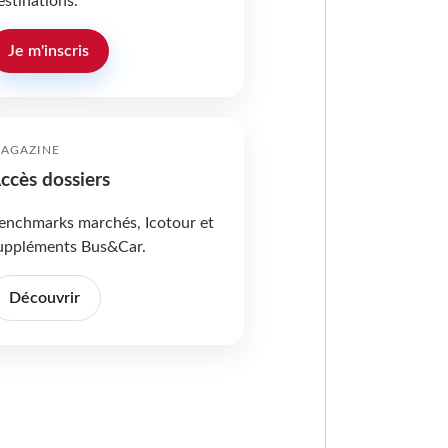
estinations.
Je m'inscris
AGAZINE
ccès dossiers
enchmarks marchés, Icotour et
uppléments Bus&Car.
Découvrir