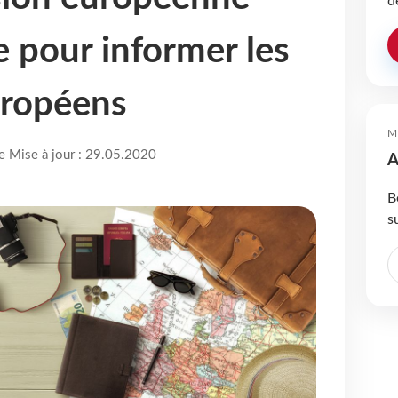
d
e pour informer les
uropéens
M
re Mise à jour : 29.05.2020
A
B
s