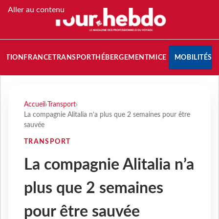
Aller au contenu
NATION
FRANCE
TRANSPORT
HÉBERGEMENT
MICE
MOBILITÉS
Accueil
›
Transport
›
La compagnie Alitalia n’a plus que 2 semaines pour être
sauvée
TRANSPORT
La compagnie Alitalia n’a
plus que 2 semaines
pour être sauvée