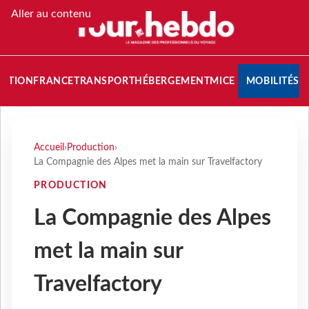
Aller au contenu
NATION
FRANCE
TRANSPORT
HÉBERGEMENT
MICE
MOBILITÉS
Accueil
›
Production
›
La Compagnie des Alpes met la main sur Travelfactory
PRODUCTION
La Compagnie des Alpes
met la main sur
Travelfactory