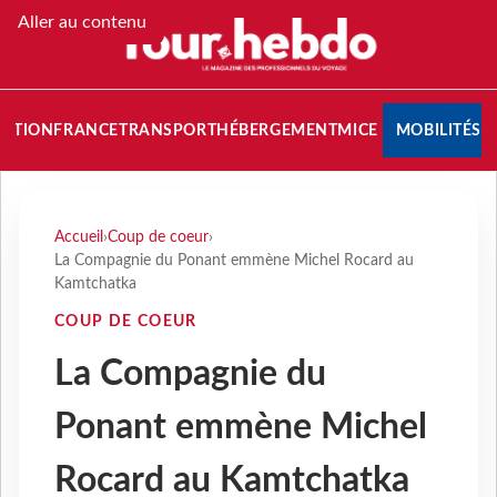
Aller au contenu
NATION
FRANCE
TRANSPORT
HÉBERGEMENT
MICE
MOBILITÉS
Accueil
›
Coup de coeur
›
La Compagnie du Ponant emmène Michel Rocard au
Kamtchatka
COUP DE COEUR
La Compagnie du
Ponant emmène Michel
Rocard au Kamtchatka