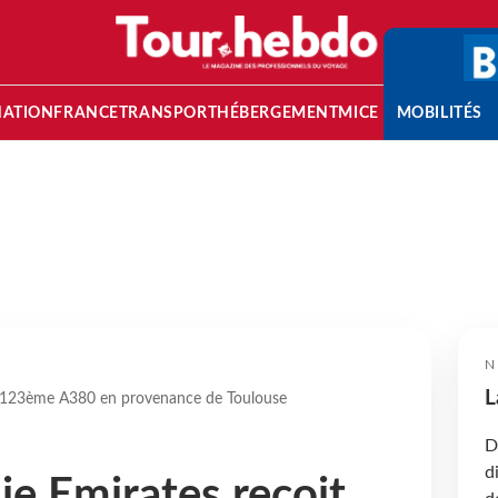
NATION
FRANCE
TRANSPORT
HÉBERGEMENT
MICE
MOBILITÉS
N
L
n 123ème A380 en provenance de Toulouse
D
d
e Emirates reçoit