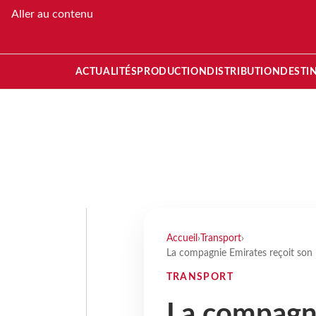
Aller au contenu
ACTUALITÉS
PRODUCTION
DISTRIBUTION
DESTI
Accueil
›
Transport
›
La compagnie Emirates reçoit so
TRANSPORT
La compagni