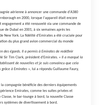
mpagnie aérienne à annoncer une commande d'A380
rnborough en 2000, lorsque l'appareil était encore
et engagement a été renouvelé via une commande de
ue de Dubaï en 2001, à six semaines après les
de New York. La fidélité d'Emirates a été cruciale pour
sation du plus grand avion commercial du monde
n des égards. Il a permis à Emirates de redéfinir
fié Sir Tim Clark, président d'Emirates. «
Il a marqué la
ablissant de nouvelles et je suis convaincu que cela
s grâce à Emirates
», lui a répondu Guillaume Faury,
 la compagnie bénéficie des derniers équipements
xpérience Emirates, comme les suites privées et
Classe, le bar-lounge à bord, la nouvelle Classe
s systèmes de divertissement à bord.