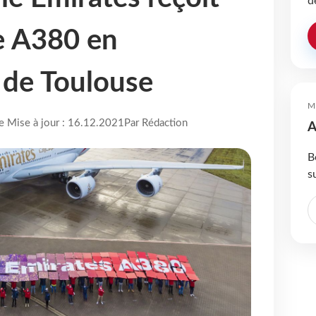
d
 A380 en
 de Toulouse
M
re Mise à jour : 16.12.2021
Par Rédaction
A
B
s