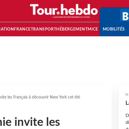
NATION
FRANCE
TRANSPORT
HÉBERGEMENT
MICE
MOBILITÉS
N
ite les Français à découvrir New York cet été
L
D
e invite les
d