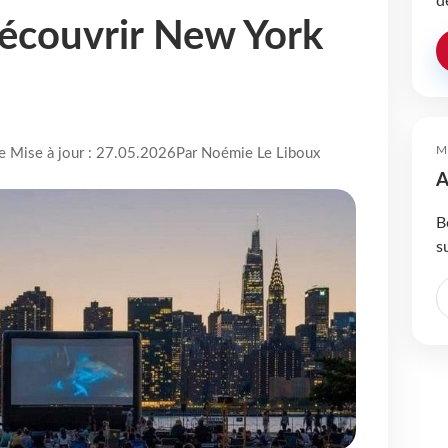
d
découvrir New York
M
re Mise à jour : 27.05.2026
Par Noémie Le Liboux
A
B
s