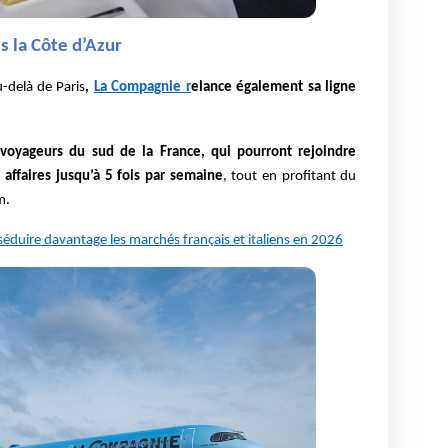
 la Côte d’Azur
-delà de Paris
,
La Compagnie r
elance également sa ligne
s
voyageurs du sud de la France, qui pourront rejoindre
 affaires jusqu’à 5 fois par semaine
, tout en profitant du
m.
éduire davantage les marchés français et italiens en 2026