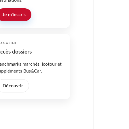
estinations.
Je m'inscris
AGAZINE
ccès dossiers
enchmarks marchés, Icotour et
uppléments Bus&Car.
Découvrir