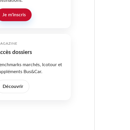
estinations.
Je m'inscris
AGAZINE
ccès dossiers
enchmarks marchés, Icotour et
uppléments Bus&Car.
Découvrir