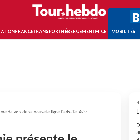
NATION
FRANCE
TRANSPORT
HÉBERGEMENT
MICE
MOBILITÉS
N
L
e de vols de sa nouvelle ligne Paris–Tel Aviv
D
d
e présente le