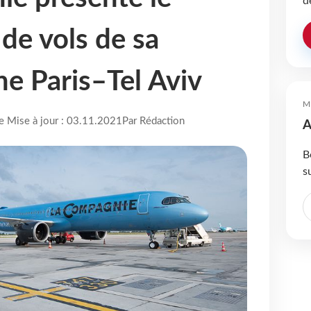
d
e vols de sa
ne Paris–Tel Aviv
M
re Mise à jour : 03.11.2021
Par Rédaction
A
B
s