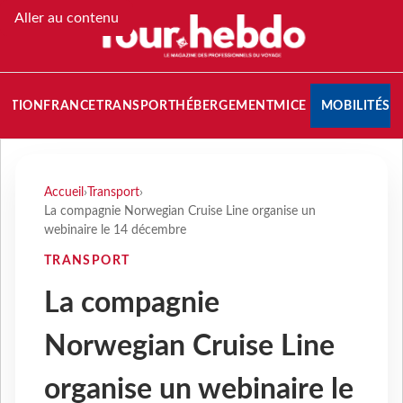
Aller au contenu
NATION
FRANCE
TRANSPORT
HÉBERGEMENT
MICE
MOBILITÉS
Accueil
›
Transport
›
La compagnie Norwegian Cruise Line organise un
webinaire le 14 décembre
TRANSPORT
La compagnie
Norwegian Cruise Line
organise un webinaire le