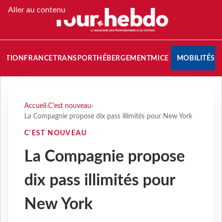
Aller au contenu
NATION
FRANCE
TRANSPORT
HÉBERGEMENT
MICE
MOBILITÉS
Accueil
›
C'est nouveau
›
La Compagnie propose dix pass illimités pour New York
C'EST NOUVEAU
La Compagnie propose
dix pass illimités pour
New York