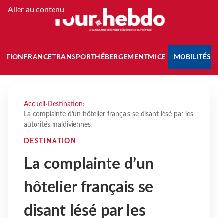
Aller au contenu
NATION
FRANCE
TRANSPORT
HÉBERGEMENT
MICE
MOBILITÉS
Accueil
›
Destination
›
La complainte d’un hôtelier français se disant lésé par les
autorités maldiviennes.
DESTINATION
La complainte d’un
hôtelier français se
disant lésé par les