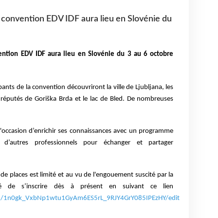
a convention EDV IDF aura lieu en Slovénie du
vention EDV IDF aura lieu en Slovénie du 3 au 6 octobre
ants de la convention découvriront la ville de Ljubljana, les
s réputés de Goriška Brda et le lac de Bled. De nombreuses
 l'occasion d’enrichir ses connaissances avec
un programme
 d’autres professionnels pour échanger et partager
de places est limité et au vu de l'engouement suscité par la
é de s’inscrire dès à présent en suivant ce lien
s/d/1n0gk_VxbNp1wtu1GyAm6ES5rL_9RJY4GrY085IPEzHY/edit