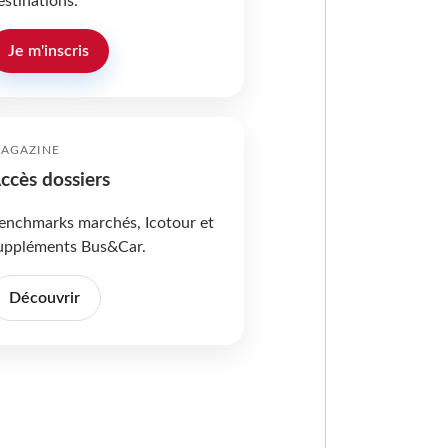
estinations.
Je m'inscris
AGAZINE
ccès dossiers
enchmarks marchés, Icotour et
uppléments Bus&Car.
Découvrir