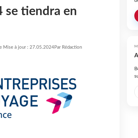
d
 se tiendra en
M
re Mise à jour : 27.05.2024
Par Rédaction
A
B
s