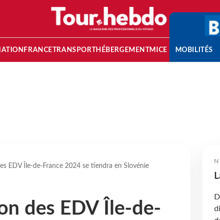
NATION
FRANCE
TRANSPORT
HÉBERGEMENT
MICE
MOBILITÉS
N
es EDV Île-de-France 2024 se tiendra en Slovénie
L
D
on des EDV Île-de-
d