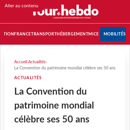
Aller au contenu
NATION
FRANCE
TRANSPORT
HÉBERGEMENT
MICE
MOBILITÉS
Accueil
›
Actualités
›
La Convention du patrimoine mondial célèbre ses 50 ans
ACTUALITÉS
La Convention du
patrimoine mondial
célèbre ses 50 ans