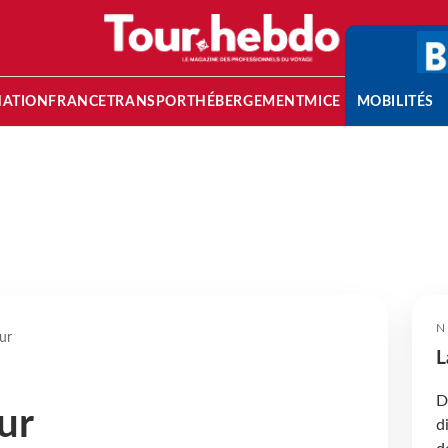
NATION
FRANCE
TRANSPORT
HÉBERGEMENT
MICE
MOBILITÉS
N
ur
L
D
ur
d