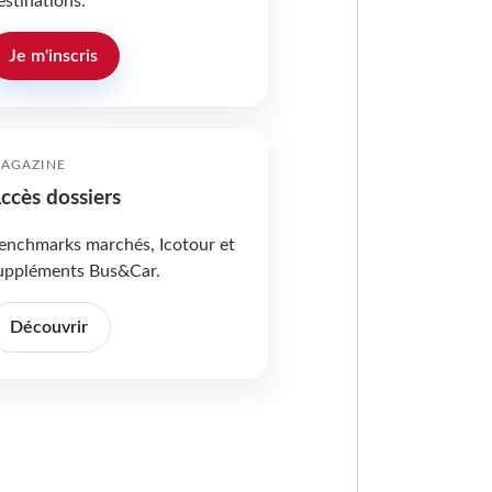
estinations.
Je m'inscris
AGAZINE
ccès dossiers
enchmarks marchés, Icotour et
uppléments Bus&Car.
Découvrir