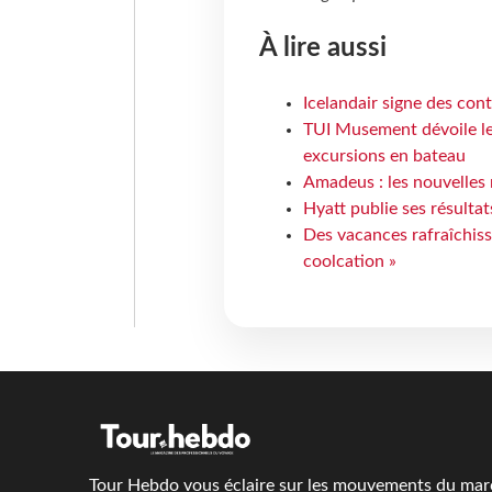
À lire aussi
Icelandair signe des con
TUI Musement dévoile les
excursions en bateau
Amadeus : les nouvelles 
Hyatt publie ses résulta
Des vacances rafraîchiss
coolcation »
Tour Hebdo vous éclaire sur les mouvements du march