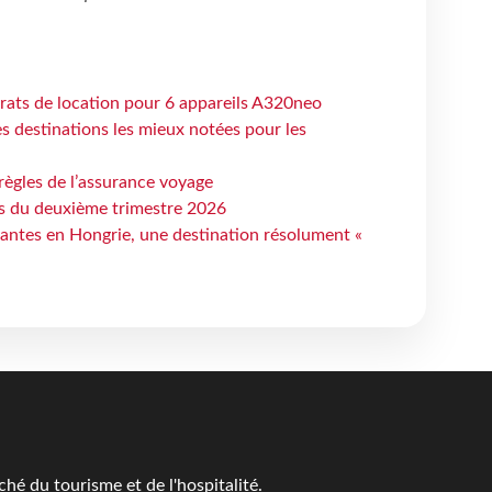
trats de location pour 6 appareils A320neo
 destinations les mieux notées pour les
règles de l’assurance voyage
ts du deuxième trimestre 2026
antes en Hongrie, une destination résolument «
é du tourisme et de l'hospitalité.