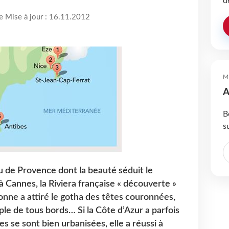
d
re Mise à jour : 16.11.2012
M
A
B
s
u de Provence dont la beauté séduit le
Cannes, la Riviera française « découverte »
xonne a attiré le gotha des têtes couronnées,
ople de tous bords… Si la Côte d’Azur a parfois
ves se sont bien urbanisées, elle a réussi à