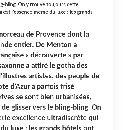
ing-bling. On y trouve toujours cette
i est l’essence même du luxe : les grands
 morceau de Provence dont la
onde entier. De Menton à
rançaise « découverte » par
-saxonne a attiré le gotha des
illustres artistes, des people de
te d’Azur a parfois frisé
 rives se sont bien urbanisées,
r de glisser vers le bling-bling. On
tte excellence ultradiscrète qui
du luxe : les grands hôtels ont