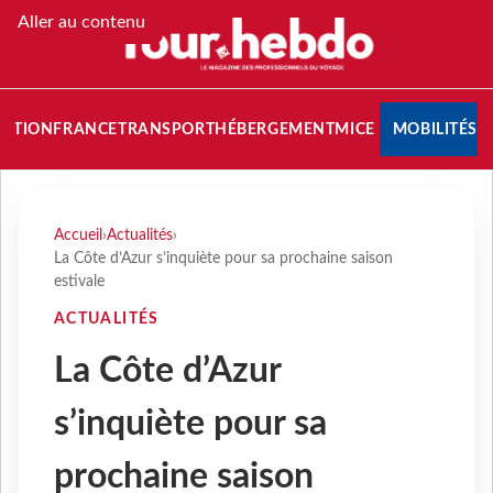
Aller au contenu
NATION
FRANCE
TRANSPORT
HÉBERGEMENT
MICE
MOBILITÉS
Accueil
›
Actualités
›
La Côte d’Azur s’inquiète pour sa prochaine saison
estivale
ACTUALITÉS
La Côte d’Azur
s’inquiète pour sa
prochaine saison