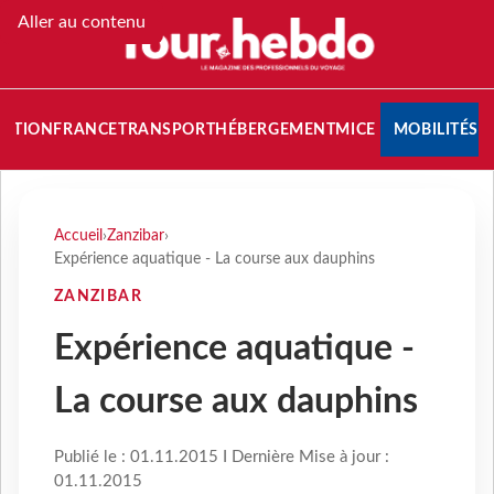
Aller au contenu
NATION
FRANCE
TRANSPORT
HÉBERGEMENT
MICE
MOBILITÉS
Accueil
›
Zanzibar
›
Expérience aquatique - La course aux dauphins
ZANZIBAR
Expérience aquatique -
La course aux dauphins
Publié le : 01.11.2015 I Dernière Mise à jour :
01.11.2015