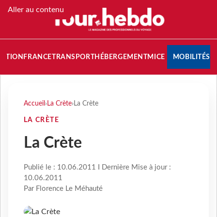
Aller au contenu
NATION
FRANCE
TRANSPORT
HÉBERGEMENT
MICE
MOBILITÉS
Accueil
›
La Crète
›
La Crète
LA CRÈTE
La Crète
Publié le : 10.06.2011 I Dernière Mise à jour :
10.06.2011
Par Florence Le Méhauté