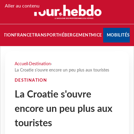
Aller au contenu
NATION
FRANCE
TRANSPORT
HÉBERGEMENT
MICE
MOBILITÉS
Accueil
›
Destination
›
La Croatie s'ouvre encore un peu plus aux touristes
DESTINATION
La Croatie s'ouvre
encore un peu plus aux
touristes