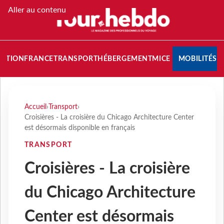
Aller au contenu
NATION
FRANCE
TRANSPORT
HÉBERGEMENT
MICE
MOBILITÉS
Accueil
›
Transport
›
Croisières - La croisière du Chicago Architecture Center
est désormais disponible en français
TRANSPORT
Croisières - La croisière
du Chicago Architecture
Center est désormais