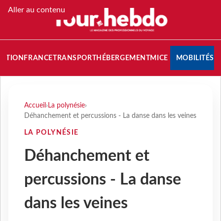
Aller au contenu
NATION
FRANCE
TRANSPORT
HÉBERGEMENT
MICE
MOBILITÉS
Accueil
›
La polynésie
›
Déhanchement et percussions - La danse dans les veines
LA POLYNÉSIE
Déhanchement et
percussions - La danse
dans les veines