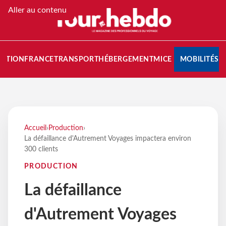
Aller au contenu
NATION
FRANCE
TRANSPORT
HÉBERGEMENT
MICE
MOBILITÉS
Accueil
›
Production
›
La défaillance d'Autrement Voyages impactera environ
300 clients
PRODUCTION
La défaillance
d'Autrement Voyages