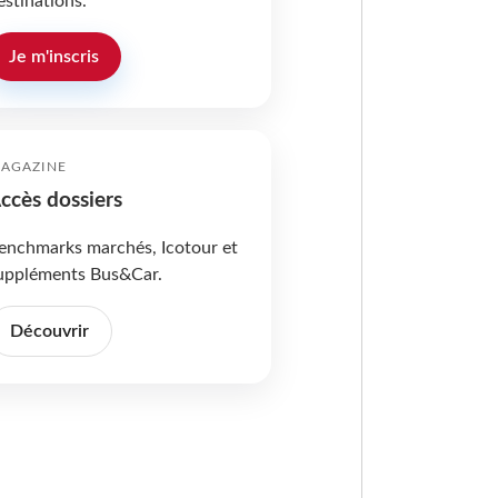
estinations.
Je m'inscris
AGAZINE
ccès dossiers
enchmarks marchés, Icotour et
uppléments Bus&Car.
Découvrir