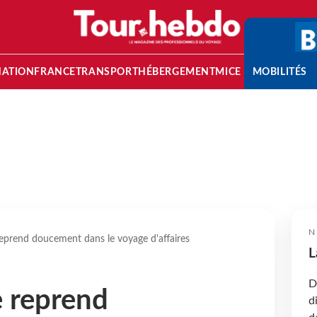
NATION
FRANCE
TRANSPORT
HÉBERGEMENT
MICE
MOBILITÉS
N
prend doucement dans le voyage d'affaires
L
D
 reprend
d