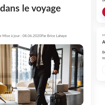
d
dans le voyage
M
re Mise à jour : 08.06.2020
Par Brice Lahaye
A
B
s