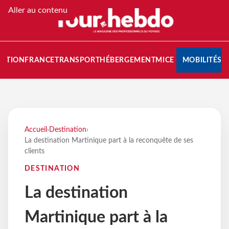
Aller au contenu
NATION
FRANCE
TRANSPORT
HÉBERGEMENT
MICE
MOBILITÉS
Accueil
›
Destination
›
La destination Martinique part à la reconquête de ses
clients
DESTINATION
La destination
Martinique part à la